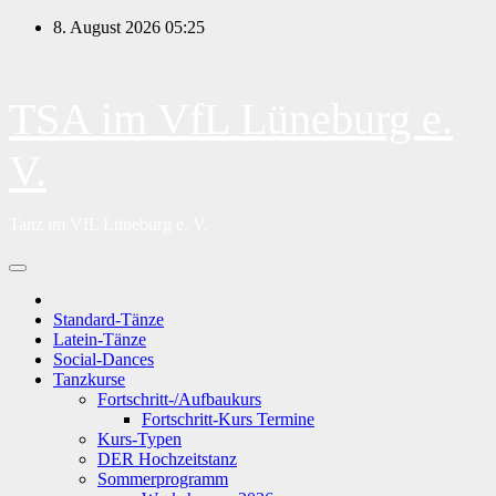
Zum
8. August 2026
05:25
Inhalt
springen
TSA im VfL Lüneburg e.
V.
Tanz im VfL Lüneburg e. V.
Standard-Tänze
Latein-Tänze
Social-Dances
Tanzkurse
Fortschritt-/Aufbaukurs
Fortschritt-Kurs Termine
Kurs-Typen
DER Hochzeitstanz
Sommerprogramm