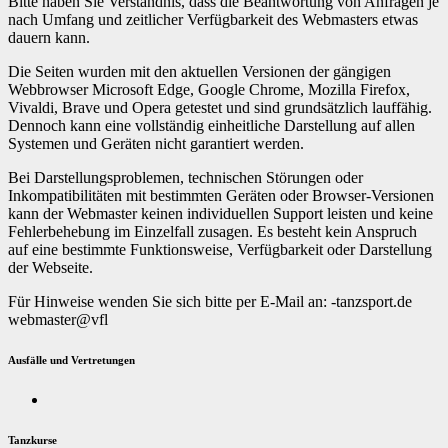
Bitte haben Sie Verständnis, dass die Beantwortung von Anfragen je
nach Umfang und zeitlicher Verfügbarkeit des Webmasters etwas
dauern kann.
Die Seiten wurden mit den aktuellen Versionen der gängigen
Webbrowser Microsoft Edge, Google Chrome, Mozilla Firefox,
Vivaldi, Brave und Opera getestet und sind grundsätzlich lauffähig.
Dennoch kann eine vollständig einheitliche Darstellung auf allen
Systemen und Geräten nicht garantiert werden.
Bei Darstellungsproblemen, technischen Störungen oder
Inkompatibilitäten mit bestimmten Geräten oder Browser-Versionen
kann der Webmaster keinen individuellen Support leisten und keine
Fehlerbehebung im Einzelfall zusagen. Es besteht kein Anspruch
auf eine bestimmte Funktionsweise, Verfügbarkeit oder Darstellung
der Webseite.
Für Hinweise wenden Sie sich bitte per E-Mail an:
at-
opszn
ed.tr
w
sambe
v@ret
lf
Ausfälle und Vertretungen
Tanzkurse