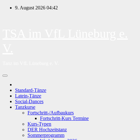
Zum
9. August 2026
04:42
Inhalt
springen
TSA im VfL Lüneburg e.
V.
Tanz im VfL Lüneburg e. V.
Standard-Tänze
Latein-Tänze
Social-Dances
Tanzkurse
Fortschritt-/Aufbaukurs
Fortschritt-Kurs Termine
Kurs-Typen
DER Hochzeitstanz
Sommerprogramm