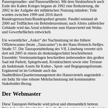
Panzergrenadier- und Panzerartillerie). Mit dem Strukturbruch nach
Ende des Kalten Krieges begann ab 1992 eine Reduzierung, die
2002 in der Aufgabe der militärischen Nutzung mündete; Teile
wurden zwischen 1999 und 2016 durch
Bundesgrenzschutz/Bundespolizei genutzt. Parallel entstand ab
2000 auf Teilflächen ein Behördenzentrum; nach Abriss zahlreicher
Gebäude wird das Areal schrittweise zum Hanseviertel mit Wohn-
und Gewerbeflächen entwickelt.
Ein wesentlicher „Anker“ der Nachnutzung ist das frühere
Offizierscasino (heute „Tanzcasino“) in der Hans-Heinrich-Stelljes-
Straße 57. Die Tanzsportabteilung des VfL Lüneburg verortet sich
dort seit 2005 in einem als denkmalgeschützt beschriebenen
Ensemble; Vereinsunterlagen beschreiben insbesondere den großen
Saal mit Parkett, Spiegelwand, Kronleuchtern sowie eine Terrasse
als funktionale Assets für Kultur-, Sport- und Begegnungsformate.
Ergänzend ist im Gebäude auch das
Stadtteilbüro/Quartiersmanagement des Hanseviertels angesiedelt –
ein Indiz für eine robuste Mehrfachnutzung mit kommunalem
Stakeholder-Bezug.
Der Webmaster
Diese Tanzsport-Webseite wird privat und ehrenamtlich betreut.