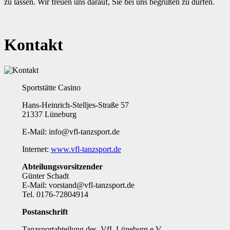
zu lassen. Wir freuen uns darauf, Sie bei uns begrüßen zu dürfen.
Kontakt
Sportstätte Casino
Hans-Heinrich-Stelljes-Straße 57
21337 Lüneburg
E-Mail:
i
v@ofn
at-lf
opszn
ed.tr
Internet:
www.vfl-tanzsport.de
Abteilungsvorsitzender
Günter Schadt
E-Mail:
tsrov
v@dna
at-lf
opszn
ed.tr
Tel. 0176-72804914
Postanschrift
Tanzsportabteilung des VfL Lüneburg e.V.