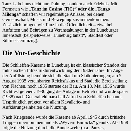
Tanz ist bei uns nicht nur Training, sondern auch Erlebnis. Mit
Formaten wie
„Tanz im Casino (TiC)“ oder die „Tango
Milonga“
schaffen wir regelmäßige Anlässe, bei denen
Gemeinschaft, Musik und Bewegung zusammenkommen.
Zusätzlich bringen wir Tanz in die Öffentlichkeit – etwa bei
Auftritten und Beiträgen zu Veranstaltungen in der Lüneburger
Innenstadt (beispielsweise „Lüneburg tanzt!“, Stadtfest oder
Sülfmeisterumzug).
Die Vor-Geschichte
Die Schlieffen-Kaserne in Lüneburg ist ein klassischer Standort der
militärischen Infrastrukturentwicklung der 1930er Jahre. Im Zuge
der Aufrüstung bemühte sich die Stadt um Stationierungen; am 5.
August 1935 vereinbarten Reichsfiskus und Stadt die Bereitstellung
von Flächen, noch 1935 startete der Bau. Am 18. Mai 1936 wurde
Richtfest gefeiert; 1936 ging die Anlage in Betrieb und wurde später
(1938) nach Generalfeldmarschall Alfred von Schlieffen benannt.
Ursprünglich prägten vor allem Kavallerie- und
Aufklärungseinheiten die Nutzung.
Nach Kriegsende wurde die Kaserne ab April 1945 durch britische
Truppen übernommen und als „Wyvern Barracks“ genutzt. Ab 1958
folgte die Nutzung durch die Bundeswehr (u.a. Panzer-,