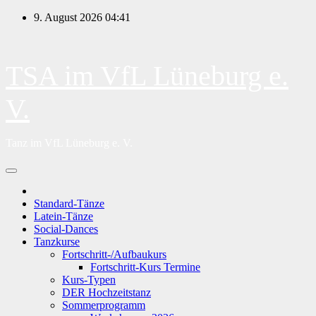
Zum
9. August 2026
04:41
Inhalt
springen
TSA im VfL Lüneburg e.
V.
Tanz im VfL Lüneburg e. V.
Standard-Tänze
Latein-Tänze
Social-Dances
Tanzkurse
Fortschritt-/Aufbaukurs
Fortschritt-Kurs Termine
Kurs-Typen
DER Hochzeitstanz
Sommerprogramm