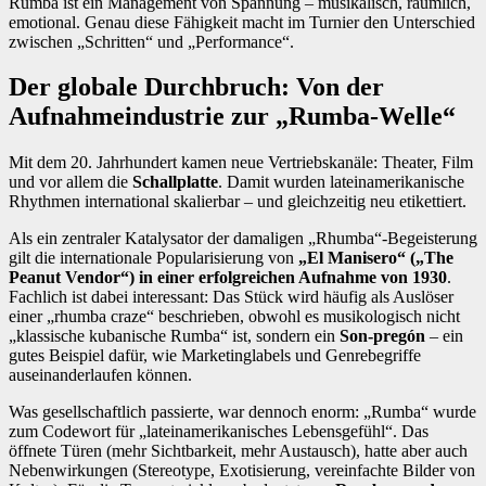
Rumba ist ein Management von Spannung – musikalisch, räumlich,
emotional. Genau diese Fähigkeit macht im Turnier den Unterschied
zwischen „Schritten“ und „Performance“.
Der globale Durchbruch: Von der
Aufnahmeindustrie zur „Rumba-Welle“
Mit dem 20. Jahrhundert kamen neue Vertriebskanäle: Theater, Film
und vor allem die
Schallplatte
. Damit wurden lateinamerikanische
Rhythmen international skalierbar – und gleichzeitig neu etikettiert.
Als ein zentraler Katalysator der damaligen „Rhumba“-Begeisterung
gilt die internationale Popularisierung von
„El Manisero“ („The
Peanut Vendor“) in einer erfolgreichen Aufnahme von 1930
.
Fachlich ist dabei interessant: Das Stück wird häufig als Auslöser
einer „rhumba craze“ beschrieben, obwohl es musikologisch nicht
„klassische kubanische Rumba“ ist, sondern ein
Son-pregón
– ein
gutes Beispiel dafür, wie Marketinglabels und Genrebegriffe
auseinanderlaufen können.
Was gesellschaftlich passierte, war dennoch enorm: „Rumba“ wurde
zum Codewort für „lateinamerikanisches Lebensgefühl“. Das
öffnete Türen (mehr Sichtbarkeit, mehr Austausch), hatte aber auch
Nebenwirkungen (Stereotype, Exotisierung, vereinfachte Bilder von