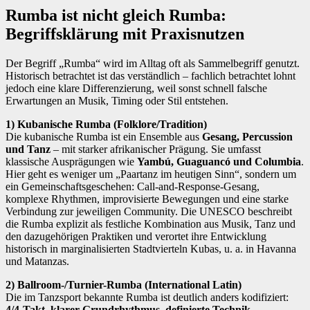
Rumba ist nicht gleich Rumba:
Begriffsklärung mit Praxisnutzen
Der Begriff „Rumba“ wird im Alltag oft als Sammelbegriff genutzt.
Historisch betrachtet ist das verständlich – fachlich betrachtet lohnt
jedoch eine klare Differenzierung, weil sonst schnell falsche
Erwartungen an Musik, Timing oder Stil entstehen.
1) Kubanische Rumba (Folklore/Tradition)
Die kubanische Rumba ist ein Ensemble aus
Gesang, Percussion
und Tanz
– mit starker afrikanischer Prägung. Sie umfasst
klassische Ausprägungen wie
Yambú, Guaguancó und Columbia
.
Hier geht es weniger um „Paartanz im heutigen Sinn“, sondern um
ein Gemeinschaftsgeschehen: Call-and-Response-Gesang,
komplexe Rhythmen, improvisierte Bewegungen und eine starke
Verbindung zur jeweiligen Community. Die UNESCO beschreibt
die Rumba explizit als festliche Kombination aus Musik, Tanz und
den dazugehörigen Praktiken und verortet ihre Entwicklung
historisch in marginalisierten Stadtvierteln Kubas, u. a. in Havanna
und Matanzas.
2) Ballroom-/Turnier-Rumba (International Latin)
Die im Tanzsport bekannte Rumba ist deutlich anders kodifiziert:
4/4-Takt, klarer Grundrhythmus, definierte Technik
,