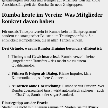
gegenseitigen Respekt und weniger auf Klischees. Das stärkt die
Anschlussfähigkeit der Rumba für neue Zielgruppen.
Rumba heute im Verein: Was Mitglieder
konkret davon haben
Für uns als Tanzsportverein ist Rumba kein „Pflichtprogramm“,
sondern ein strategischer Baustein im Trainingsportfolio: Sie
entwickelt Kompetenzen, die in allen Tänzen wirken.
Drei Gründe, warum Rumba Training besonders effizient ist:
Timing und Gewichtswechsel
: Rumba verzeiht keine
„ungefähren“ Transfers – das macht sie zu einem
Qualitätsmotor.
Führen & Folgen als Dialog
: Kleine Impulse, klare
Kommunikation, saubere Connection.
Ausdruck ohne Übertreibung
: Rumba schult Präsenz. Wer
Rumba überzeugend tanzt, wirkt automatisch sicherer – auch
in Cha-Cha, Samba oder sogar Standard.
Einstiegstipp aus der Praxis:
Starten Sie nicht mit „Figuren sammeln“. Starten Sie mit
Musik