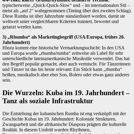
typischerweise „Quick-Quick-Slow“ und – im internationalen Stil –
meist als „auf 2“ wahrgenommen (Timing über den zweiten Schlag).
Diese Rumba ist über Jahrzehnte standardisiert worden, damit sie
weltweit unter vergleichbaren Kriterien trainiert, bewertet und
getanzt werden kann.
3) „Rhumba“ als Marketingbegriff (USA/Europa, frühes 20.
Jahrhundert)
Hinzu kommt eine historische Vermarktungsschicht: In den USA
und Europa wurde „rhumba/rumba“ zeitweise als Label für sehr
unterschiedliche lateinamerikanische Musikstile verwendet. Das hat
den Begriff populär gemacht, aber auch vermischt. Für Tänzerinnen
und Tänzer ist das bis heute relevant: Ein Stück kann „rhumba“
heißen, musikalisch aber eher Son, Bolero oder etwas ganz anderes
sein.
Die Wurzeln: Kuba im 19. Jahrhundert –
Tanz als soziale Infrastruktur
Die Entstehung der kubanischen Rumba ist eng verknüpft mit der
Geschichte Kubas im 19. Jahrhundert: Koloniale Strukturen,
Zwangsarbeit und die afrikanische Diaspora prägten die kulturelle
Realität. In diesem Umfeld wurden Rhythmen,