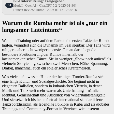
KI-Unterstützung:
Freigegeben
KI
Modell: OpenAI – ChatGPT 5.2 (2025-01-30)
Human Review: Autor – 2026-01-15 12:29:16
Warum die Rumba mehr ist als „nur ein
langsamer Lateintanz“
Wenn im Training oder auf dem Parkett die ersten Takte der Rumba
laufen, verändert sich die Dynamik im Saal spürbar: Der Tanz wird
ruhiger – aber nicht weniger intensiv. Genau darin liegt die
besondere Positionierung der Rumba innerhalb der
lateinamerikanischen Tänze. Sie ist weniger „Show nach außen“ als
vielmehr Storytelling zwischen zwei Menschen: Nähe, Spannung,
Dialog, manchmal auch ein spielerisches Kräftemessen.
Was viele nicht wissen: Hinter der heutigen Turnier-Rumba steht
eine lange Kultur- und Sozialgeschichte. Sie beginnt nicht in
eleganten Ballsälen, sondern in kubanischen Vierteln, in denen
Musik und Tanz weit mehr waren als Unterhaltung – nämlich
Identität, Gemeinschaft und Ausdruck von Widerstandsfähigkeit.
Und sie setzt sich bis heute fort: als international standardisierte
Tanzsportdisziplin, als lebendige Folklore in Kuba und als globales
Trainings- und Community-Format in Vereinen wie unserem.