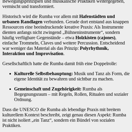
Bewegungsprinzipien und musikalische Praktiken weitergegeben,
vermischt und transformiert.
Historisch wird die Rumba vor allem mit
Hafenstädten und
urbanen Randlagen
verbunden. Gerade dort entstand aus knappen
Ressourcen eine beeindruckende kreative Praxis: Als Instrumente
dienten anfangs nicht zwingend „Bühneninstrumente“, sondern
häufig verfügbare Gegenstände – etwa
Holzkisten (cajones)
,
einfache Trommeln, Claves und weitere Percussion. Entscheidend
war weniger das Material als das Prinzip:
Polyrhythmik,
Interaktion und Improvisation
.
Gesellschaftlich hatte die Rumba damit früh eine Doppelrolle:
Kulturelle Selbstbehauptung:
Musik und Tanz als Form, die
eigene Identität zu bewahren und sichtbar zu machen.
Gemeinschaft und Zugehörigkeit:
Rumba als
Begegnungsraum – mit Regeln, Rollen, Ritualen und sozialer
Ordnung.
Dass die UNESCO die Rumba als lebendige Praxis mit breitem
kulturellem Kontext beschreibt, zeigt genau diesen Aspekt: Rumba
ist nicht isoliert „ein Tanz“, sondern ein Bündel von sozialen
Praktiken.