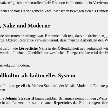
alzen“ („sich drehen/rollen“) ab: Rotation ist Identität, nicht Verzierun
in neues soziales Arrangement: Zwei Menschen bewegen sich als Einhei
al, Nähe und Moderne
ie umstritten er anfangs war. Britannica hält fest, dass die drehenden
e. Oxford Reference verweist darauf, dass manche Autoritäten den Wa
el dafür, wie
körperliche Nähe
in der Öffentlichkeit neu verhandelt w
bar werden. In einem Überblick zur westlichen Tanzgeschichte wird der 
Provokation modern.
lkultur als kulturelles System
ce“ – zum gesellschaftlichen Standard, der Musik, Mode und Etikette p
hen.
ohne
Johann Strauss II
kaum denkbar. Britannica nennt ihn den „Waltz
nicht nur Tanztechnik, sondern auch
Repertoire
, das Erinnerungen stift