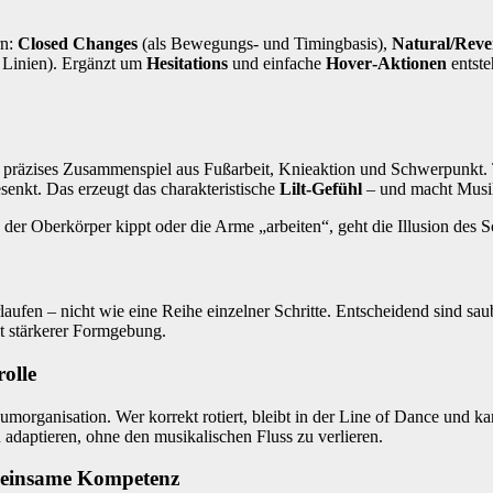
rn:
Closed Changes
(als Bewegungs- und Timingbasis),
Natural/Reve
Linien). Ergänzt um
Hesitations
und einfache
Hover‑Aktionen
entste
 präzises Zusammenspiel aus Fußarbeit, Knieaktion und Schwerpunkt. Ty
enkt. Das erzeugt das charakteristische
Lilt‑Gefühl
– und macht Musika
ld der Oberkörper kippt oder die Arme „arbeiten“, geht die Illusion des
aufen – nicht wie eine Reihe einzelner Schritte. Entscheidend sind sa
t stärkerer Formgebung.
olle
ganisation. Wer korrekt rotiert, bleibt in der Line of Dance und kan
 adaptieren, ohne den musikalischen Fluss zu verlieren.
meinsame Kompetenz