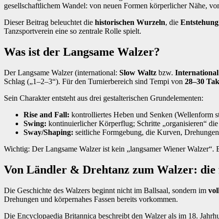
gesellschaftlichem Wandel: von neuen Formen körperlicher Nähe, vom
Dieser Beitrag beleuchtet die
historischen Wurzeln
, die
Entstehung
Tanzsportverein eine so zentrale Rolle spielt.
Was ist der Langsame Walzer?
Der Langsame Walzer (international:
Slow Waltz
bzw.
Internationa
Schlag („1–2–3“). Für den Turnierbereich sind Tempi von
28–30 Tak
Sein Charakter entsteht aus drei gestalterischen Grundelementen:
Rise and Fall:
kontrolliertes Heben und Senken (Wellenform st
Swing:
kontinuierlicher Körperflug; Schritte „organisieren“ d
Sway/Shaping:
seitliche Formgebung, die Kurven, Drehungen 
Wichtig: Der Langsame Walzer ist kein „langsamer Wiener Walzer“. E
Von Ländler & Drehtanz zum Walzer: die
Die Geschichte des Walzers beginnt nicht im Ballsaal, sondern im
vo
Drehungen und körpernahes Fassen bereits vorkommen.
Die Encyclopaedia Britannica beschreibt den Walzer als im 18. Jahrhu