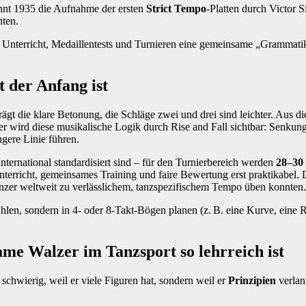
ennt 1935 die Aufnahme der ersten
Strict Tempo
‑Platten durch Victor S
nten.
in Unterricht, Medaillentests und Turnieren eine gemeinsame „Grammati
 der Anfang ist
trägt die klare Betonung, die Schläge zwei und drei sind leichter. Aus
 wird diese musikalische Logik durch Rise and Fall sichtbar: Senkun
gere Linie führen.
ternational standardisiert sind – für den Turnierbereich werden
28–30
nterricht, gemeinsames Training und faire Bewertung erst praktikabel.
nzer weltweit zu verlässlichem, tanzspezifischem Tempo üben konnten.
 zählen, sondern in 4‑ oder 8‑Takt‑Bögen planen (z. B. eine Kurve, ein
me Walzer im Tanzsport so lehrreich ist
 schwierig, weil er viele Figuren hat, sondern weil er
Prinzipien
verlan