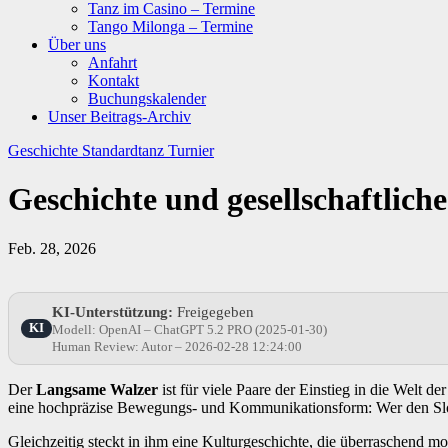
Tanz im Casino – Termine
Tango Milonga – Termine
Über uns
Anfahrt
Kontakt
Buchungskalender
Unser Beitrags-Archiv
Geschichte
Standardtanz
Turnier
Geschichte und gesellschaftlic
Feb. 28, 2026
KI-Unterstützung:
Freigegeben
KI
Modell: OpenAI – ChatGPT 5.2 PRO (2025-01-30)
Human Review: Autor – 2026-02-28 12:24:00
Der
Langsame Walzer
ist für viele Paare der Einstieg in die Welt d
eine hochpräzise Bewegungs- und Kommunikationsform: Wer den Slow 
Gleichzeitig steckt in ihm eine Kulturgeschichte, die überraschend mo