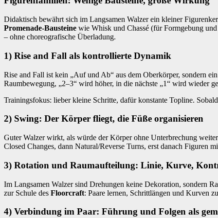
Figurenfamilien: Wenige Bausteine, große Wirkung
Didaktisch bewährt sich im Langsamen Walzer ein kleiner Figurenke
Promenade-Bausteine
wie Whisk und Chassé (für Formgebung und 
– ohne choreografische Überladung.
1) Rise and Fall als kontrollierte Dynamik
Rise and Fall ist kein „Auf und Ab“ aus dem Oberkörper, sondern ein
Raumbewegung, „2–3“ wird höher, in die nächste „1“ wird wieder ges
Trainingsfokus: lieber kleine Schritte, dafür konstante Topline. Soba
2) Swing: Der Körper fliegt, die Füße organisieren
Guter Walzer wirkt, als würde der Körper ohne Unterbrechung weiterl
Closed Changes, dann Natural/Reverse Turns, erst danach Figuren mi
3) Rotation und Raumaufteilung: Linie, Kurve, Kontr
Im Langsamen Walzer sind Drehungen keine Dekoration, sondern Raumor
zur Schule des
Floorcraft
: Paare lernen, Schrittlängen und Kurven zu
4) Verbindung im Paar: Führung und Folgen als ge