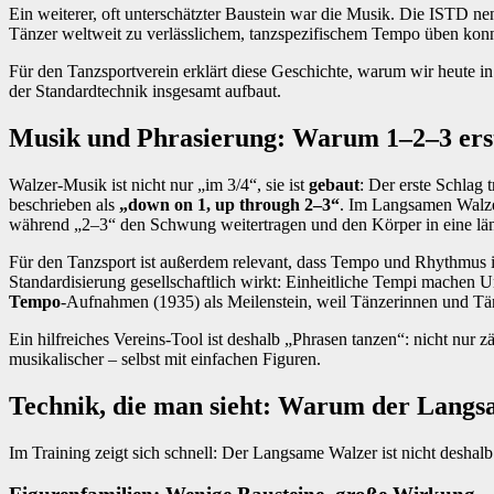
Ein weiterer, oft unterschätzter Baustein war die Musik. Die ISTD n
Tänzer weltweit zu verlässlichem, tanzspezifischem Tempo üben kon
Für den Tanzsportverein erklärt diese Geschichte, warum wir heute 
der Standardtechnik insgesamt aufbaut.
Musik und Phrasierung: Warum 1–2–3 erst
Walzer-Musik ist nicht nur „im 3/4“, sie ist
gebaut
: Der erste Schlag 
beschrieben als
„down on 1, up through 2–3“
. Im Langsamen Walzer
während „2–3“ den Schwung weitertragen und den Körper in eine län
Für den Tanzsport ist außerdem relevant, dass Tempo und Rhythmus in
Standardisierung gesellschaftlich wirkt: Einheitliche Tempi machen U
Tempo
‑Aufnahmen (1935) als Meilenstein, weil Tänzerinnen und Tä
Ein hilfreiches Vereins-Tool ist deshalb „Phrasen tanzen“: nicht nur
musikalischer – selbst mit einfachen Figuren.
Technik, die man sieht: Warum der Langsa
Im Training zeigt sich schnell: Der Langsame Walzer ist nicht deshalb