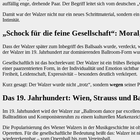
auffällig enge, drehende Paar. Der Begriff leitet sich vom deutschen „w
Damit war der Walzer nicht nur ein neues Schrittmaterial, sondern e
Intimität.
„Schock für die feine Gesellschaft“: Mor
Dass der Walzer später zum Inbegriff des Ballsaals wurde, verdeckt, w
der Walzer im 19. Jahrhundert zur dominierenden Ballroom‑Form wurd
Gesellschaftlich ist das hochrelevant: Der Walzer ist ein frühes Beispi
einer paarzentrierten Form, in der Individualität und Emotion sicht
Freiheit, Leidenschaft, Expressivität – besonders deutlich verkörpert.
Kurz gesagt: Der Walzer wurde nicht „trotz“, sondern
wegen
seiner 
Das 19. Jahrhundert: Wien, Strauss und Bal
Im 19. Jahrhundert wird der Walzer zur „Ballroom dance par excellen
Balltradition und Komponistenruhm zu einem kulturellen Markenzeic
Die Popularisierung des Wiener Walzers in der Musikgeschichte ist 
Operetten. Für die gesellschaftliche Bedeutung heißt das: Walzer ist 
wiedererkennbar – vom Opernball bis zum Vereinsball.