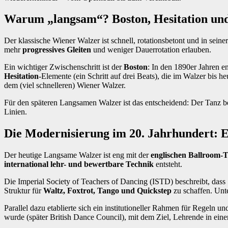
Warum „langsam“? Boston, Hesitation u
Der klassische Wiener Walzer ist schnell, rotationsbetont und in sein
mehr
progressives Gleiten
und weniger Dauerrotation erlauben.
Ein wichtiger Zwischenschritt ist der
Boston
: In den 1890er Jahren e
Hesitation
‑Elemente (ein Schritt auf drei Beats), die im Walzer bis 
dem (viel schnelleren) Wiener Walzer.
Für den späteren Langsamen Walzer ist das entscheidend: Der Tanz b
Linien.
Die Modernisierung im 20. Jahrhundert: E
Der heutige Langsame Walzer ist eng mit der
englischen Ballroom‑T
international lehr- und bewertbare Technik
entsteht.
Die Imperial Society of Teachers of Dancing (ISTD) beschreibt, dass 1
Struktur für
Waltz, Foxtrot, Tango und Quickstep
zu schaffen. Unt
Parallel dazu etablierte sich ein institutioneller Rahmen für Regeln
wurde (später British Dance Council), mit dem Ziel, Lehrende in ein