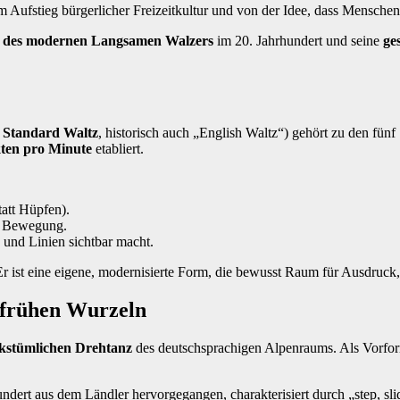
 Aufstieg bürgerlicher Freizeitkultur und von der Idee, dass Mensche
 des modernen Langsamen Walzers
im 20. Jahrhundert und seine
ge
l Standard Waltz
, historisch auch „English Waltz“) gehört zu den fün
ten pro Minute
etabliert.
att Hüpfen).
ie Bewegung.
und Linien sichtbar macht.
r ist eine eigene, modernisierte Form, die bewusst Raum für Ausdruck
 frühen Wurzeln
lkstümlichen Drehtanz
des deutschsprachigen Alpenraums. Als Vorfo
ndert aus dem Ländler hervorgegangen, charakterisiert durch „step, sli