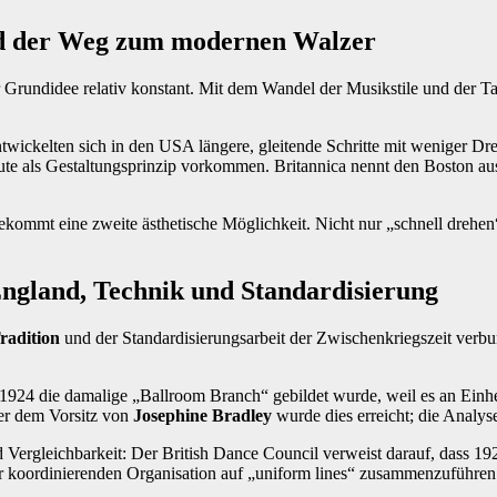
nd der Weg zum modernen Walzer
er Grundidee relativ konstant. Mit dem Wandel der Musikstile und der T
ntwickelten sich in den USA längere, gleitende Schritte mit weniger Dr
heute als Gestaltungsprinzip vorkommen. Britannica nennt den Boston aus
ekommt eine zweite ästhetische Möglichkeit. Nicht nur „schnell drehe
ngland, Technik und Standardisierung
radition
und der Standardisierungsarbeit der Zwischenkriegszeit verbun
924 die damalige „Ballroom Branch“ gebildet wurde, weil es an Einheitli
er dem Vorsitz von
Josephine Bradley
wurde dies erreicht; die Analys
 und Vergleichbarkeit: Der British Dance Council verweist darauf, dass
er koordinierenden Organisation auf „uniform lines“ zusammenzuführen