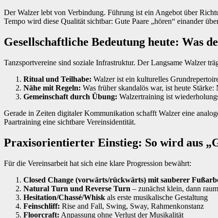
Der Walzer lebt von Verbindung. Führung ist ein Angebot über Richt
Tempo wird diese Qualität sichtbar: Gute Paare „hören“ einander über 
Gesellschaftliche Bedeutung heute: Was de
Tanzsportvereine sind soziale Infrastruktur. Der Langsame Walzer trä
Ritual und Teilhabe:
Walzer ist ein kulturelles Grundrepertoir
Nähe mit Regeln:
Was früher skandalös war, ist heute Stärke: 
Gemeinschaft durch Übung:
Walzertraining ist wiederholungs
Gerade in Zeiten digitaler Kommunikation schafft Walzer eine analoge,
Paartraining eine sichtbare Vereinsidentität.
Praxisorientierter Einstieg: So wird aus „
Für die Vereinsarbeit hat sich eine klare Progression bewährt:
Closed Change (vorwärts/rückwärts) mit sauberer Fußarbe
Natural Turn und Reverse Turn
– zunächst klein, dann raum
Hesitation/Chassé/Whisk
als erste musikalische Gestaltung
Feinschliff:
Rise and Fall, Swing, Sway, Rahmenkonstanz
Floorcraft:
Anpassung ohne Verlust der Musikalität