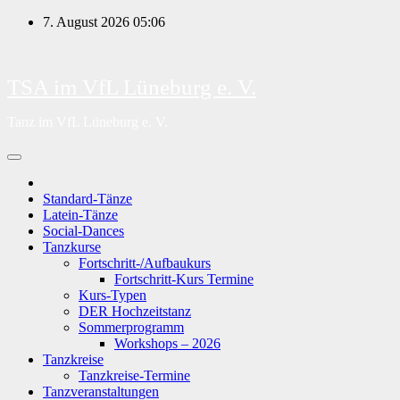
Zum
7. August 2026
05:06
Inhalt
springen
TSA im VfL Lüneburg e. V.
Tanz im VfL Lüneburg e. V.
Standard-Tänze
Latein-Tänze
Social-Dances
Tanzkurse
Fortschritt-/Aufbaukurs
Fortschritt-Kurs Termine
Kurs-Typen
DER Hochzeitstanz
Sommerprogramm
Workshops – 2026
Tanzkreise
Tanzkreise-Termine
Tanzveranstaltungen