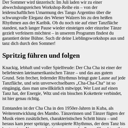
Der Sommer wird tänzerisch: Im Juli laden wir zu einer
abwechslungsreichen Workshop-Reihe ein – von der
leidenschaftlichen Umarmung des Tango Argentino über die
schwungvolle Eleganz des Wiener Walzers bis zu den heißen
Rhythmen aus der Karibik. Ob du noch nie auf einer Tanzfläche
standest, nach langer Pause wieder einsteigen oder einzelne Tänze
gezielt verfeinern möchtest – in unserem Programm findest du
garantiert deine Bühne. Such dir deine Lieblingsworkshops aus und
tanz dich durch den Sommer!
Spritzig führen und folgen
Knackig, lebhaft und voller Spielfreude: Der Cha Cha ist einer der
beliebtesten lateinamerikanischen Tänze – und das aus gutem
Grund. Sein frecher, federnder Rhythmus bringt gute Laune auf jede
Tanzfläche, und sein unverwechselbares „Cha-Cha-Cha“ ist so
eingängig, dass man unwillkürlich mitwippt. Wer Lust auf einen
Tanz hat, der Energie, Witz und ein bisschen Koketterie verbindet,
ist hier genau richtig.
Entstanden ist der Cha Cha in den 1950er-Jahren in Kuba, als
Weiterentwicklung des Mambo. Tänzerinnen und Tänzer fügten der
Musik einen zusätzlichen, charakteristischen Schritt hinzu – und
heraus kam jener spritzige, synkopierte Rhythmus, der dem Tanz bis