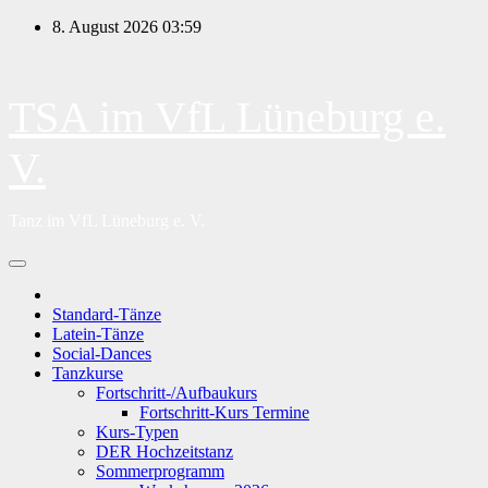
Zum
8. August 2026
03:59
Inhalt
springen
TSA im VfL Lüneburg e.
V.
Tanz im VfL Lüneburg e. V.
Standard-Tänze
Latein-Tänze
Social-Dances
Tanzkurse
Fortschritt-/Aufbaukurs
Fortschritt-Kurs Termine
Kurs-Typen
DER Hochzeitstanz
Sommerprogramm