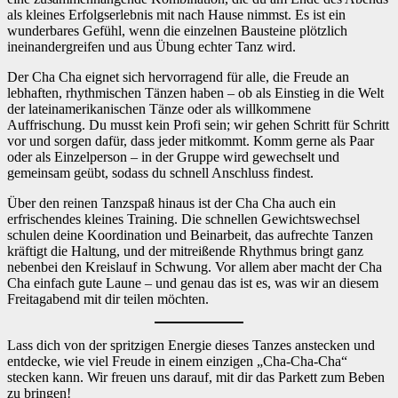
als kleines Erfolgserlebnis mit nach Hause nimmst. Es ist ein
wunderbares Gefühl, wenn die einzelnen Bausteine plötzlich
ineinandergreifen und aus Übung echter Tanz wird.
Der Cha Cha eignet sich hervorragend für alle, die Freude an
lebhaften, rhythmischen Tänzen haben – ob als Einstieg in die Welt
der lateinamerikanischen Tänze oder als willkommene
Auffrischung. Du musst kein Profi sein; wir gehen Schritt für Schritt
vor und sorgen dafür, dass jeder mitkommt. Komm gerne als Paar
oder als Einzelperson – in der Gruppe wird gewechselt und
gemeinsam geübt, sodass du schnell Anschluss findest.
Über den reinen Tanzspaß hinaus ist der Cha Cha auch ein
erfrischendes kleines Training. Die schnellen Gewichtswechsel
schulen deine Koordination und Beinarbeit, das aufrechte Tanzen
kräftigt die Haltung, und der mitreißende Rhythmus bringt ganz
nebenbei den Kreislauf in Schwung. Vor allem aber macht der Cha
Cha einfach gute Laune – und genau das ist es, was wir an diesem
Freitagabend mit dir teilen möchten.
Lass dich von der spritzigen Energie dieses Tanzes anstecken und
entdecke, wie viel Freude in einem einzigen „Cha-Cha-Cha“
stecken kann. Wir freuen uns darauf, mit dir das Parkett zum Beben
zu bringen!